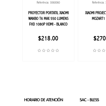
0059
Referência: 3060060
Referência:
BEBIDAS
 WANBO T4
PROYECTOR PORTATIL XIAOMI
XIAOMI PROJE
ES
WANBO T6 MAX 550 LUMENS
MOZART1
BEBIDAS
FHD 1080P HDMI - BLANCO
EN GENERAL
00
$218.00
$270
RUM
TEQUILA
CHAMPANES
COMESTIBLES
HORARIO DE ATENCIÓN
SAC - BLESS
CERVEZA