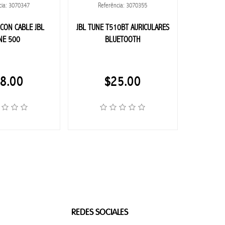
cia: 3070347
Referência: 3070355
Ref
CON CABLE JBL
JBL TUNE T510BT AURICULARES
GOPRO
NE 500
BLUETOOTH
PEC
8.00
$25.00
REDES SOCIALES