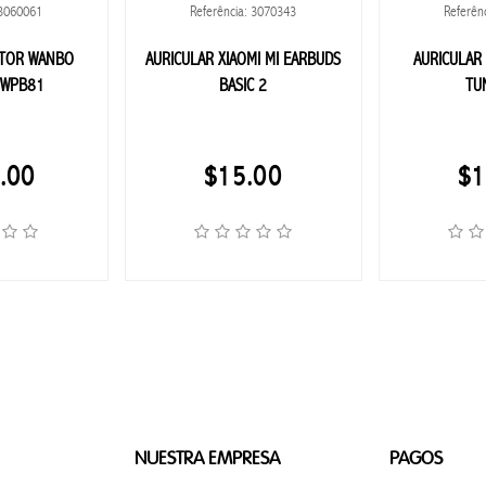
 3060061
Referência: 3070343
Referên
CTOR WANBO
AURICULAR XIAOMI MI EARBUDS
AURICULAR 
 WPB81
BASIC 2
TU
.00
$15.00
$1
NUESTRA EMPRESA
PAGOS