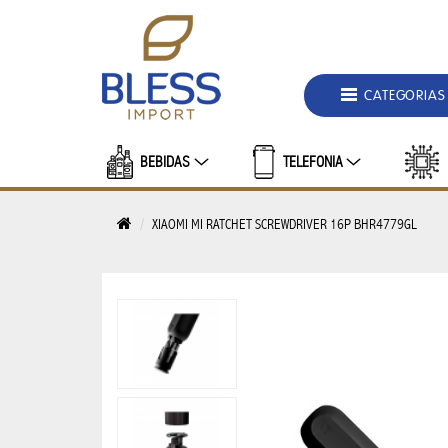
DEPARTAMENTOS
MALETAS
CATEGORIAS
Y
BOLSOS
BEBIDAS
TELEFONIA
BOLSO
DE
XIAOMI MI RATCHET SCREWDRIVER 16P BHR4779GL
HOMBRE
BOLSA
FEMENINO
BOLSA
TERMICA