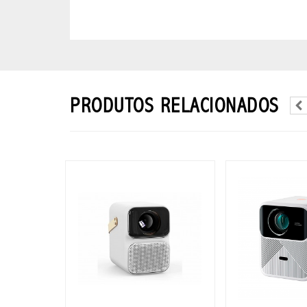
LENTES
SOL
MASCULINO
NAVIDAD
PRODUTOS RELACIONADOS
BLESS
NAVIDAD
BLESS
2026
SUPER
OFERTAS
PROMO
BLESS