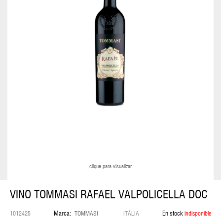
ESTUCHE
NECESARIO
MALETAS
MOCHILAS
COLECCIÓN
HUGO
BOSS
COLECCIÓN
BOSS
clique para visualizar
COLECCION
VINO TOMMASI RAFAEL VALPOLICELLA DOC
HUGO
Marca:
En stock
1012425
TOMMASI
ITÁLIA
indisponible
LENTES