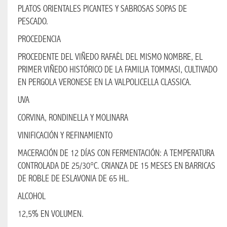
PLATOS ORIENTALES PICANTES Y SABROSAS SOPAS DE
PESCADO.
CHAMPANES
PROCEDENCIA
COMESTIBLES
PROCEDENTE DEL VIÑEDO RAFAÈL DEL MISMO NOMBRE, EL
PRIMER VIÑEDO HISTÓRICO DE LA FAMILIA TOMMASI, CULTIVADO
CERVEZA
EN PERGOLA VERONESE EN LA VALPOLICELLA CLASSICA.
BRANDY
UVA
CORVINA, RONDINELLA Y MOLINARA
GIN
VINIFICACIÓN Y REFINAMIENTO
LICOR
MACERACIÓN DE 12 DÍAS CON FERMENTACIÓN: A TEMPERATURA
CONTROLADA DE 25/30°C. CRIANZA DE 15 MESES EN BARRICAS
VODKA
DE ROBLE DE ESLAVONIA DE 65 HL.
ALCOHOL
VINO
12,5% EN VOLUMEN.