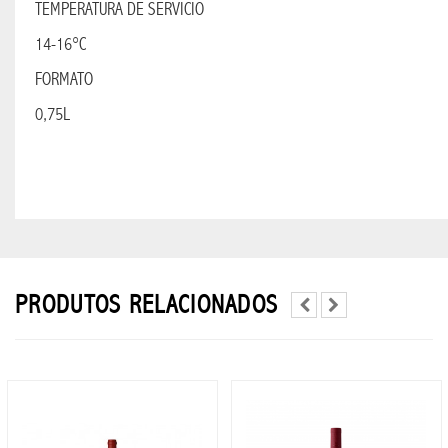
WHISKY
TEMPERATURA DE SERVICIO
14-16°C
TELEFONIA
FORMATO
0,75L
APPLE
WATCH
CELULARES
REALME
RELOJ
PRODUTOS RELACIONADOS
INTELIGENTE
APPLE
XIAOMI