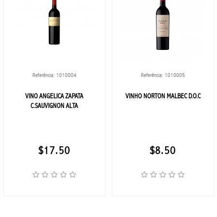
ELETRONICOS
APPLE
AUDÍFONO
Referência: 1010004
Referência: 1010005
ELECTRÓNICOS
VINO ANGELICA ZAPATA
VINHO NORTON MALBEC D.O.C
C.SAUVIGNON ALTA
INFORMÁTICA
JBL
$17.50
$8.50
RECEPTORES
DE TV
XIAOMI