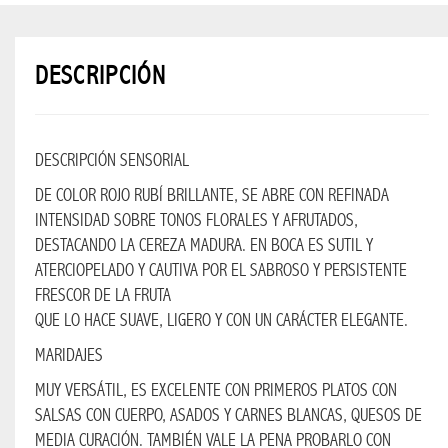
NAVIDAD
BLESS
2026
DESCRIPCIÓN
SUPER
OFERTAS
DESCRIPCIÓN SENSORIAL
PROMO
DE COLOR ROJO RUBÍ BRILLANTE, SE ABRE CON REFINADA
BLESS
INTENSIDAD SOBRE TONOS FLORALES Y AFRUTADOS,
DESTACANDO LA CEREZA MADURA. EN BOCA ES SUTIL Y
BEBIDAS
ATERCIOPELADO Y CAUTIVA POR EL SABROSO Y PERSISTENTE
BEBIDAS
FRESCOR DE LA FRUTA
EN GENERAL
QUE LO HACE SUAVE, LIGERO Y CON UN CARÁCTER ELEGANTE.
MARIDAJES
RUM
MUY VERSÁTIL, ES EXCELENTE CON PRIMEROS PLATOS CON
SALSAS CON CUERPO, ASADOS ​​Y CARNES BLANCAS, QUESOS DE
TEQUILA
MEDIA CURACIÓN. TAMBIÉN VALE LA PENA PROBARLO CON