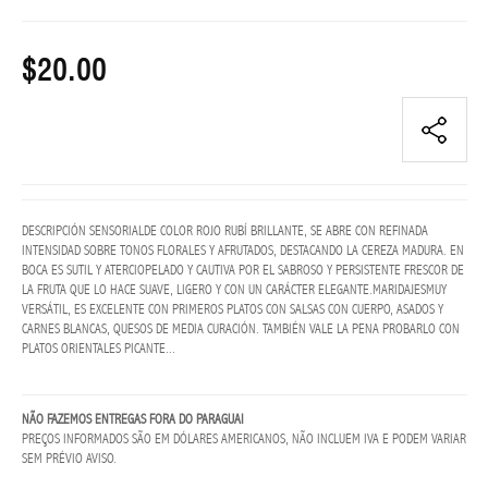
LENTES
GRADO
$20.00
FEMININO
LENTES
GRADO
MASCULINO
Lentes
DESCRIPCIÓN SENSORIALDE COLOR ROJO RUBÍ BRILLANTE, SE ABRE CON REFINADA
sol
INTENSIDAD SOBRE TONOS FLORALES Y AFRUTADOS, DESTACANDO LA CEREZA MADURA. EN
femenino
BOCA ES SUTIL Y ATERCIOPELADO Y CAUTIVA POR EL SABROSO Y PERSISTENTE FRESCOR DE
LA FRUTA QUE LO HACE SUAVE, LIGERO Y CON UN CARÁCTER ELEGANTE.MARIDAJESMUY
LENTES
VERSÁTIL, ES EXCELENTE CON PRIMEROS PLATOS CON SALSAS CON CUERPO, ASADOS ​​Y
CARNES BLANCAS, QUESOS DE MEDIA CURACIÓN. TAMBIÉN VALE LA PENA PROBARLO CON
SOL
PLATOS ORIENTALES PICANTE...
MASCULINO
NAVIDAD
NÃO FAZEMOS ENTREGAS FORA DO PARAGUAI
BLESS
PREÇOS INFORMADOS SÃO EM DÓLARES AMERICANOS, NÃO INCLUEM IVA E PODEM VARIAR
SEM PRÉVIO AVISO.