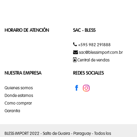
DECORACIÓN
Y
REGALOS
HORARIO DE ATENCIÓN
SAC - BLESS
CAMA,
MESA, BAÑO
+595 982 291888
sac@blessimport.com.br
Central de vendas
CORTINAS
NUESTRA EMPRESA
REDES SOCIALES
CUADROS
Quienes somos
Donde estamos
DECORACION
EN GENERAL
Como comprar
Garantia
OMBRELONE
REGALOS
BLESS IMPORT 2022 - Salto de Guaira - Paraguay - Todos los
EN GENERAL