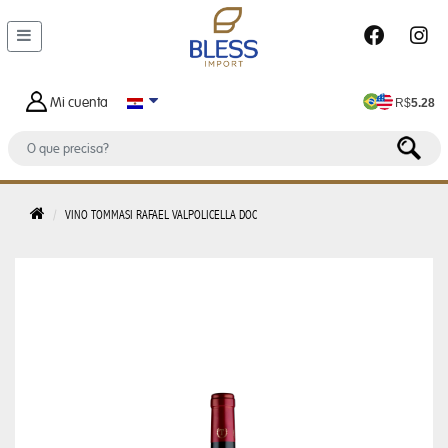
DEPARTAMENTOS
MALETAS
Y
Mi cuenta
R$
5.28
BOLSOS
BOLSO
DE
HOMBRE
VINO TOMMASI RAFAEL VALPOLICELLA DOC
BOLSA
FEMENINO
BOLSA
TERMICA
CARTERAS
FEMENINAS