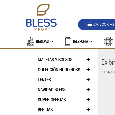
DEPARTAMENTOS
MALETAS
CATEGORIAS
Y
BOLSOS
BEBIDAS
TELEFONIA
BOLSO
DE
HOMBRE
MALETAS Y BOLSOS
Exib
BOLSO DE HOMBRE
BOLSA FEMEN
COLECCIÓN HUGO BOSS
No hay prod
BOLSA
COLECCIÓN BOSS
COLECCION 
LENTES
FEMENINO
LENTES GRADO FEMININO
LENTES GRA
NAVIDAD BLESS
BOLSA
NAVIDAD BLESS 2026
SUPER OFERTAS
TERMICA
PROMO BLESS
BEBIDAS