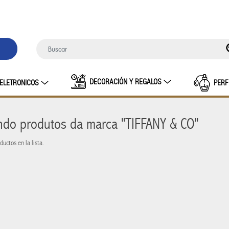
DECORACIÓN Y REGALOS
ELETRONICOS
PERF
indo produtos da marca "TIFFANY & CO"
INO
BOLSA TERMICA
CARTERAS FEM
uctos en la lista.
HUGO
DO MASCULINO
Lentes sol femenino
LENTES SOL M