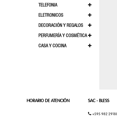
BEBIDAS EN GENERAL
RUM
TELEFONIA
CARTERAS
APPLE WATCH
CELULARES
FEMENINAS
ELETRONICOS
APPLE
AUDÍFONO
DECORACIÓN Y REGALOS
ESTUCHE
CAMA, MESA, BAÑO
CORTINAS
NECESARIO
PERFUMERÍA Y COSMÉTICA
PERFUME FEMININO
PERFUME MA
CASA Y COCINA
MALETAS
ELECTROPORTÁTILES
LINEA CUISIN
MOCHILAS
COLECCIÓN
HUGO
BOSS
HORARIO DE ATENCIÓN
SAC - BLESS
COLECCIÓN
+595 982 2918