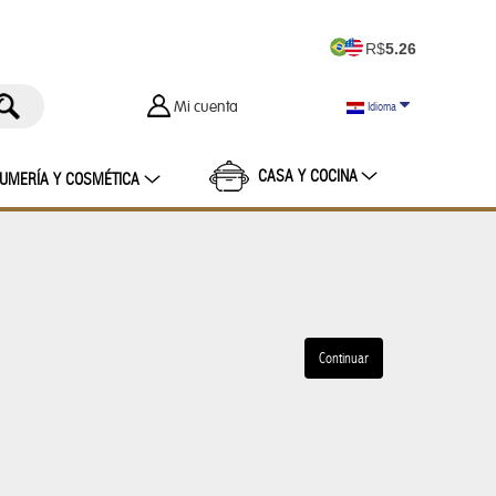
R$
5.26
Mi cuenta
Idioma
CASA Y COCINA
UMERÍA Y COSMÉTICA
ENINAS
ESTUCHE NECESARIO
MALETAS
Continuar
ASCULINO