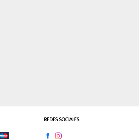
COMESTIBLES
CERVEZA
NTE
APPLE
XIAOMI
JBL
RECEPTORES DE 
N GENERAL
OMBRELONE
REGALOS EN GEN
SALUD Y BELEZA
AID
PLATO MELANINA
utensilios de cocin
REDES SOCIALES