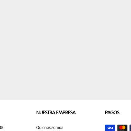
TEQUILA
CHAMPANES
REALME
RELOJ INTELIGE
ELECTRÓNICOS
INFORMÁTICA
CUADROS
DECORACION E
SCULINO
PERFUME UNISSEX
COSMÉTICOS
ART
LINEA TRAMONTINA
LINHA KITCHEN
NUESTRA EMPRESA
PAGOS
88
Quienes somos