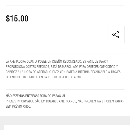
LENTES
GRADO
$15.00
FEMININO
LENTES
GRADO
MASCULINO
Lentes
LA AFEITADORA QUANTA POSEE UN DISEÑO REDONDEADO, ES FÁCIL DE USAR Y
sol
PROPORCIONA CORTES PRECISOS, ESTÁ DESARROLLADA PARA OFRECER COMODIDAD Y
femenino
RAPIDEZ A LA HORA DE AFEITAR, CUENTA CON BATERÍA INTERNA RECARGABLE A TRAVÉS
DE ENCHUFE INTEGRADO EN LA ESTRUCTURA DEL APARATO
LENTES
SOL
MASCULINO
NÃO FAZEMOS ENTREGAS FORA DO PARAGUAI
PREÇOS INFORMADOS SÃO EM DÓLARES AMERICANOS, NÃO INCLUEM IVA E PODEM VARIAR
SEM PRÉVIO AVISO.
NAVIDAD
BLESS