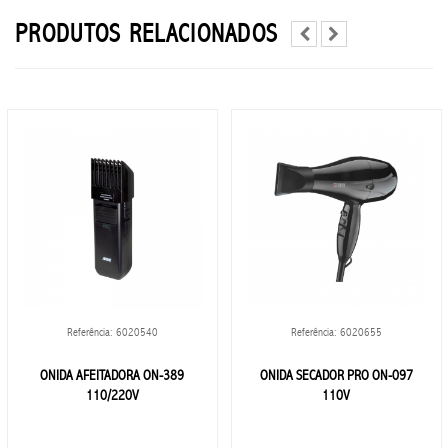
PRODUTOS RELACIONADOS
CHAMPANES
COMESTIBLES
CERVEZA
BRANDY
GIN
LICOR
Referência: 6020540
Referência: 6020655
VODKA
ONIDA AFEITADORA ON-389
ONIDA SECADOR PRO ON-097
110/220V
110V
VINO