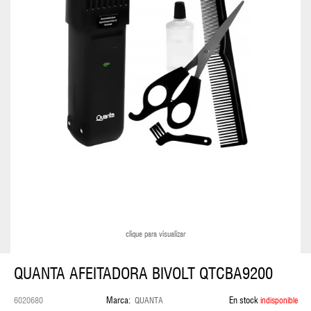
ESTUCHE
NECESARIO
MALETAS
MOCHILAS
COLECCIÓN
HUGO
BOSS
COLECCIÓN
BOSS
clique para visualizar
COLECCION
QUANTA AFEITADORA BIVOLT QTCBA9200
HUGO
Marca:
En stock
6020680
QUANTA
indisponible
LENTES