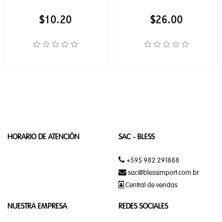
WHISKY
$10.20
$26.00
TELEFONIA
APPLE
WATCH
CELULARES
REALME
HORARIO DE ATENCIÓN
SAC - BLESS
RELOJ
INTELIGENTE
+595 982 291888
APPLE
sac@blessimport.com.br
Central de vendas
XIAOMI
NUESTRA EMPRESA
REDES SOCIALES