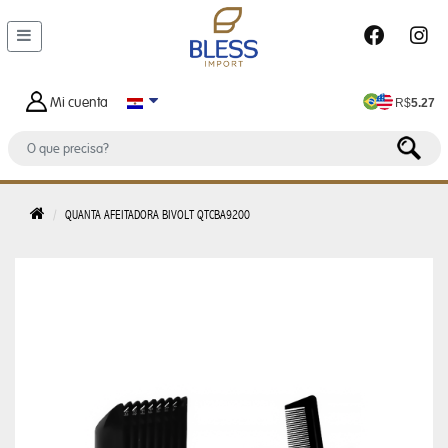
DEPARTAMENTOS
MALETAS
Y
Mi cuenta
R$
5.27
BOLSOS
BOLSO
DE
HOMBRE
QUANTA AFEITADORA BIVOLT QTCBA9200
BOLSA
FEMENINO
BOLSA
TERMICA
CARTERAS
FEMENINAS