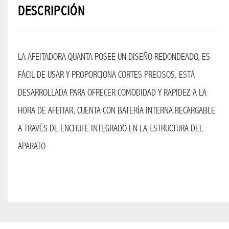
NAVIDAD
DESCRIPCIÓN
BLESS
2026
SUPER
LA AFEITADORA QUANTA POSEE UN DISEÑO REDONDEADO, ES
OFERTAS
FÁCIL DE USAR Y PROPORCIONA CORTES PRECISOS, ESTÁ
PROMO
DESARROLLADA PARA OFRECER COMODIDAD Y RAPIDEZ A LA
BLESS
HORA DE AFEITAR, CUENTA CON BATERÍA INTERNA RECARGABLE
BEBIDAS
A TRAVÉS DE ENCHUFE INTEGRADO EN LA ESTRUCTURA DEL
APARATO
BEBIDAS
EN GENERAL
RUM
TEQUILA