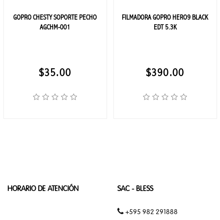
ELETRONICOS
GOPRO CHESTY SOPORTE PECHO
FILMADORA GOPRO HERO9 BLACK
AGCHM-001
EDT 5.3K
APPLE
AUDÍFONO
$35.00
$390.00
ELECTRÓNICOS
INFORMÁTICA
JBL
RECEPTORES
DE TV
HORARIO DE ATENCIÓN
SAC - BLESS
XIAOMI
+595 982 291888