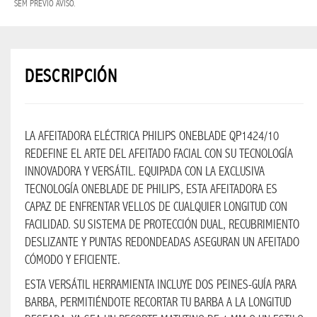
SEM PRÉVIO AVISO.
NAVIDAD
BLESS
2026
SUPER
DESCRIPCIÓN
OFERTAS
PROMO
LA AFEITADORA ELÉCTRICA PHILIPS ONEBLADE QP1424/10
BLESS
REDEFINE EL ARTE DEL AFEITADO FACIAL CON SU TECNOLOGÍA
INNOVADORA Y VERSÁTIL. EQUIPADA CON LA EXCLUSIVA
BEBIDAS
TECNOLOGÍA ONEBLADE DE PHILIPS, ESTA AFEITADORA ES
BEBIDAS
CAPAZ DE ENFRENTAR VELLOS DE CUALQUIER LONGITUD CON
EN GENERAL
FACILIDAD. SU SISTEMA DE PROTECCIÓN DUAL, RECUBRIMIENTO
DESLIZANTE Y PUNTAS REDONDEADAS ASEGURAN UN AFEITADO
CÓMODO Y EFICIENTE.
RUM
ESTA VERSÁTIL HERRAMIENTA INCLUYE DOS PEINES-GUÍA PARA
BARBA, PERMITIÉNDOTE RECORTAR TU BARBA A LA LONGITUD
TEQUILA