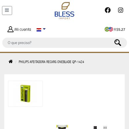
DEPARTAMENTOS
MALETAS
Y
Mi cuenta
R$
5.27
BOLSOS
BOLSO
DE
HOMBRE
PHILIPS AFEITADORA RECARG ONEBLADE QP-1424
BOLSA
FEMENINO
BOLSA
TERMICA
CARTERAS
FEMENINAS