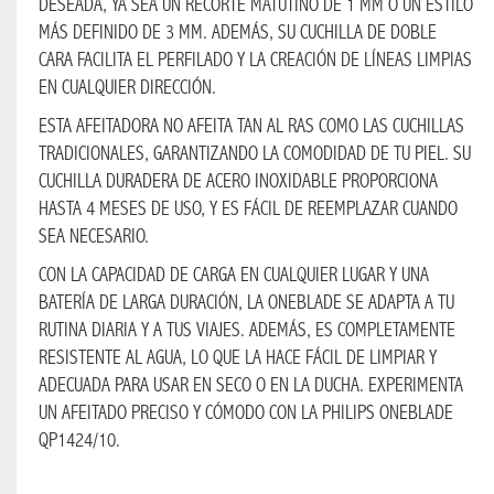
DESEADA, YA SEA UN RECORTE MATUTINO DE 1 MM O UN ESTILO
MÁS DEFINIDO DE 3 MM. ADEMÁS, SU CUCHILLA DE DOBLE
CARA FACILITA EL PERFILADO Y LA CREACIÓN DE LÍNEAS LIMPIAS
CHAMPANES
EN CUALQUIER DIRECCIÓN.
COMESTIBLES
ESTA AFEITADORA NO AFEITA TAN AL RAS COMO LAS CUCHILLAS
TRADICIONALES, GARANTIZANDO LA COMODIDAD DE TU PIEL. SU
CERVEZA
CUCHILLA DURADERA DE ACERO INOXIDABLE PROPORCIONA
HASTA 4 MESES DE USO, Y ES FÁCIL DE REEMPLAZAR CUANDO
BRANDY
SEA NECESARIO.
GIN
CON LA CAPACIDAD DE CARGA EN CUALQUIER LUGAR Y UNA
BATERÍA DE LARGA DURACIÓN, LA ONEBLADE SE ADAPTA A TU
LICOR
RUTINA DIARIA Y A TUS VIAJES. ADEMÁS, ES COMPLETAMENTE
RESISTENTE AL AGUA, LO QUE LA HACE FÁCIL DE LIMPIAR Y
ADECUADA PARA USAR EN SECO O EN LA DUCHA. EXPERIMENTA
VODKA
UN AFEITADO PRECISO Y CÓMODO CON LA PHILIPS ONEBLADE
QP1424/10.
VINO