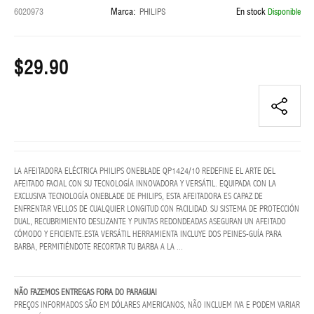
Marca:
En stock
6020973
PHILIPS
Disponible
LENTES
GRADO
FEMININO
$29.90
LENTES
GRADO
MASCULINO
Lentes
sol
femenino
LA AFEITADORA ELÉCTRICA PHILIPS ONEBLADE QP1424/10 REDEFINE EL ARTE DEL
AFEITADO FACIAL CON SU TECNOLOGÍA INNOVADORA Y VERSÁTIL. EQUIPADA CON LA
EXCLUSIVA TECNOLOGÍA ONEBLADE DE PHILIPS, ESTA AFEITADORA ES CAPAZ DE
LENTES
ENFRENTAR VELLOS DE CUALQUIER LONGITUD CON FACILIDAD. SU SISTEMA DE PROTECCIÓN
SOL
DUAL, RECUBRIMIENTO DESLIZANTE Y PUNTAS REDONDEADAS ASEGURAN UN AFEITADO
MASCULINO
CÓMODO Y EFICIENTE.ESTA VERSÁTIL HERRAMIENTA INCLUYE DOS PEINES-GUÍA PARA
BARBA, PERMITIÉNDOTE RECORTAR TU BARBA A LA ...
NAVIDAD
BLESS
NÃO FAZEMOS ENTREGAS FORA DO PARAGUAI
PREÇOS INFORMADOS SÃO EM DÓLARES AMERICANOS, NÃO INCLUEM IVA E PODEM VARIAR