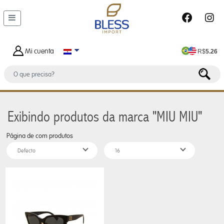
DEPARTAMENTOS
MALETAS
Y
Mi cuenta
R$
5.26
BOLSOS
BOLSO
DE
HOMBRE
Exibindo produtos da marca "MIU MIU"
BOLSA
Página
de
com
produtos
FEMENINO
BOLSA
TERMICA
CARTERAS
FEMENINAS