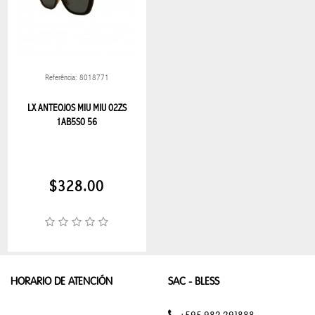
ESTUCHE
NECESARIO
MALETAS
Referência: 8018771
MOCHILAS
LX ANTEOJOS MIU MIU 02ZS
1AB5S0 56
COLECCIÓN
HUGO
BOSS
$328.00
COLECCIÓN
BOSS
COLECCION
HUGO
HORARIO DE ATENCIÓN
SAC - BLESS
LENTES
+595 982 291888