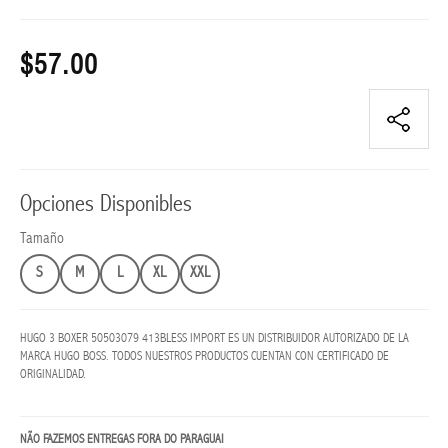
LENTES
GRADO
$57.00
FEMININO
LENTES
GRADO
MASCULINO
Lentes
Opciones Disponibles
sol
femenino
Tamaño
S
M
L
XL
XXL
LENTES
SOL
MASCULINO
HUGO 3 BOXER 50503079 413BLESS IMPORT ES UN DISTRIBUIDOR AUTORIZADO DE LA
MARCA HUGO BOSS. TODOS NUESTROS PRODUCTOS CUENTAN CON CERTIFICADO DE
NAVIDAD
ORIGINALIDAD.
BLESS
NÃO FAZEMOS ENTREGAS FORA DO PARAGUAI