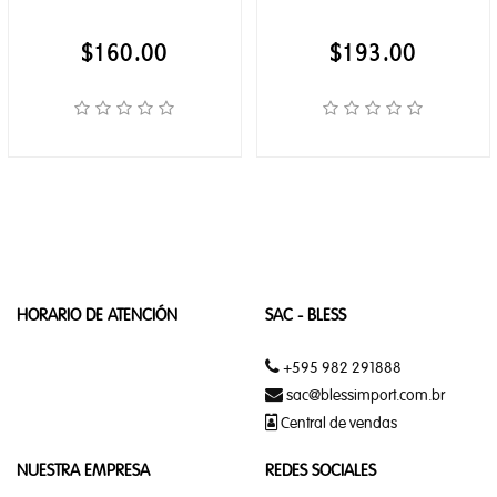
WHISKY
$160.00
$193.00
TELEFONIA
APPLE
WATCH
CELULARES
REALME
HORARIO DE ATENCIÓN
SAC - BLESS
RELOJ
INTELIGENTE
+595 982 291888
APPLE
sac@blessimport.com.br
Central de vendas
XIAOMI
NUESTRA EMPRESA
REDES SOCIALES