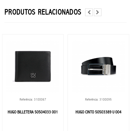
PRODUTOS RELACIONADOS
CHAMPANES
COMESTIBLES
CERVEZA
BRANDY
GIN
LICOR
Referência: 3100067
Referência: 3100095
VODKA
HUGO BILLETERA 50504033 001
HUGO CINTO 50503389 U 004
VINO