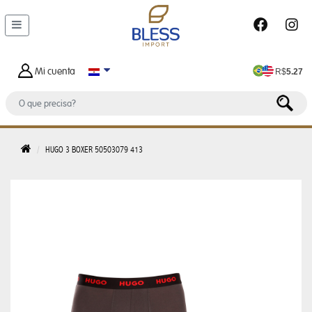
DEPARTAMENTOS
MALETAS
Y
Mi cuenta
R$
5.27
BOLSOS
BOLSO
DE
HOMBRE
HUGO 3 BOXER 50503079 413
BOLSA
FEMENINO
BOLSA
TERMICA
CARTERAS
FEMENINAS