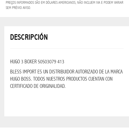
NAVIDAD
PREÇOS INFORMADOS SÃO EM DÓLARES AMERICANOS, NÃO INCLUEM IVA E PODEM VARIAR
BLESS
SEM PRÉVIO AVISO.
2026
SUPER
OFERTAS
DESCRIPCIÓN
PROMO
BLESS
HUGO 3 BOXER 50503079 413
BEBIDAS
BLESS IMPORT ES UN DISTRIBUIDOR AUTORIZADO DE LA MARCA
HUGO BOSS.
TODOS NUESTROS PRODUCTOS CUENTAN CON
BEBIDAS
CERTIFICADO DE ORIGINALIDAD.
EN GENERAL
RUM
TEQUILA