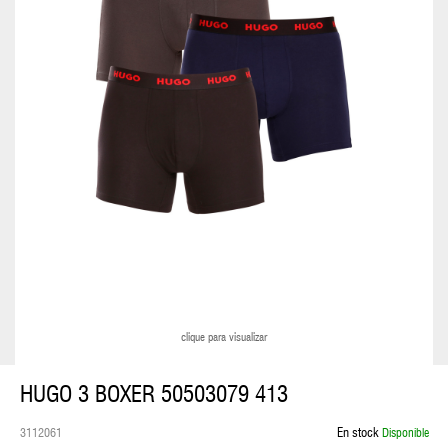
ESTUCHE
NECESARIO
MALETAS
MOCHILAS
COLECCIÓN
HUGO
BOSS
COLECCIÓN
BOSS
clique para visualizar
COLECCION
HUGO 3 BOXER 50503079 413
HUGO
En stock
3112061
Disponible
LENTES