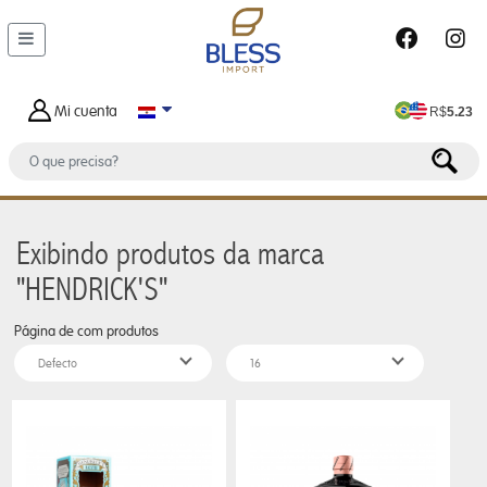
DEPARTAMENTOS
MALETAS
Y
Mi cuenta
R$
5.23
BOLSOS
BOLSO
DE
HOMBRE
Exibindo produtos da marca
BOLSA
"HENDRICK'S"
FEMENINO
Página
de
com
produtos
BOLSA
TERMICA
CARTERAS
FEMENINAS