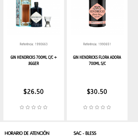
ESTUCHE
NECESARIO
MALETAS
Referência: 1990663
Referência: 1990651
MOCHILAS
GIN HENDRICKS 700ML C/C +
GIN HENDRICKS FLORA ADORA
COLECCIÓN
JIGGER
700ML S/C
HUGO
BOSS
$26.50
$30.50
COLECCIÓN
BOSS
COLECCION
HUGO
HORARIO DE ATENCIÓN
SAC - BLESS
LENTES