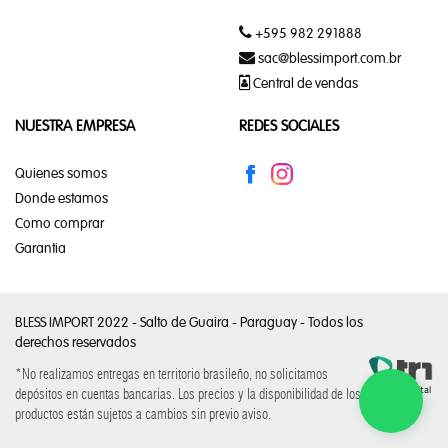
LENTES
+595 982 291888
GRADO
sac@blessimport.com.br
FEMININO
Central de vendas
LENTES
NUESTRA EMPRESA
REDES SOCIALES
GRADO
MASCULINO
Quienes somos
Lentes
Donde estamos
sol
Como comprar
femenino
Garantia
LENTES
SOL
BLESS IMPORT 2022 - Salto de Guaira - Paraguay - Todos los
MASCULINO
derechos reservados
NAVIDAD
*No realizamos entregas en territorio brasileño, no solicitamos
BLESS
depósitos en cuentas bancarias. Los precios y la disponibilidad de los
productos están sujetos a cambios sin previo aviso.