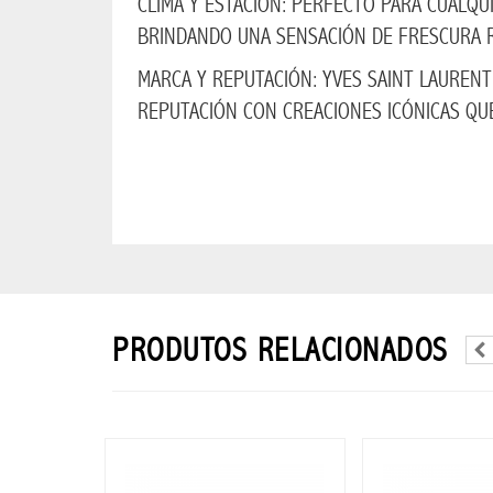
CLIMA Y ESTACIÓN: PERFECTO PARA CUALQU
LENTES
BRINDANDO UNA SENSACIÓN DE FRESCURA R
SOL
MARCA Y REPUTACIÓN: YVES SAINT LAURENT
MASCULINO
REPUTACIÓN CON CREACIONES ICÓNICAS QU
NAVIDAD
BLESS
NAVIDAD
BLESS
2026
PRODUTOS RELACIONADOS
SUPER
OFERTAS
PROMO
BLESS