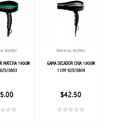
cia: 6020881
Referência: 6020882
Ref
R MATCHA 1900W
GAMA SECADOR CHIA 1900W
ONIDA A
925/3803
110V 925/3804
5.00
$42.50