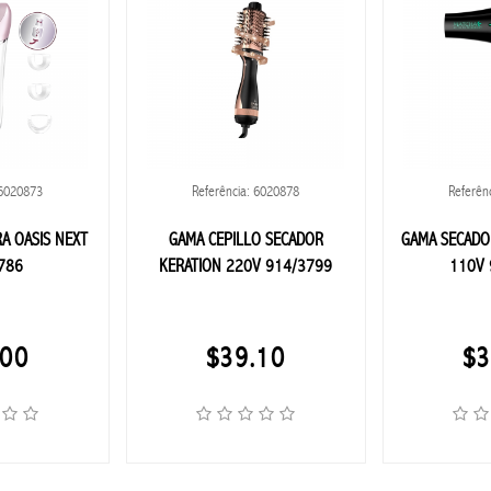
 6020873
Referência: 6020878
Referên
A OASIS NEXT
GAMA CEPILLO SECADOR
GAMA SECADO
786
KERATION 220V 914/3799
110V 
.00
$39.10
$3