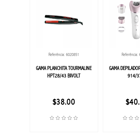
BEBIDAS
BEBIDAS
EN GENERAL
0835
Referência: 6020851
Referência:
RUM
O MONDIAL
GAMA PLANCHITA TOURMALINE
GAMA DEPILADOR
N ES-14
HPT28/43 BIVOLT
914/3
TEQUILA
0
$38.00
$40
CHAMPANES
COMESTIBLES
CERVEZA