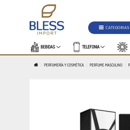
DEPARTAMENTOS
MALETAS
CATEGORIAS
Y
BOLSOS
BEBIDAS
TELEFONIA
BOLSO
DE
PERFUMERÍA Y COSMÉTICA
PERFUME MASCULINO
HOMBRE
BOLSA
FEMENINO
BOLSA
TERMICA