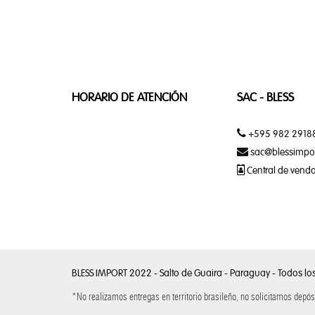
BRANDY
GIN
HORARIO DE ATENCIÓN
SAC - BLESS
LICOR
+595 982 2918
sac@blessimpor
VODKA
Central de vend
VINO
WHISKY
BLESS IMPORT 2022 - Salto de Guaira - Paraguay - Todos lo
*No realizamos entregas en territorio brasileño, no solicitamos depós
TELEFONIA