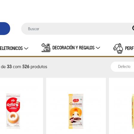
DECORACIÓN Y REGALOS
ELETRONICOS
PERF
de
33
com
526
produtos
INO
BOLSA TERMICA
CARTERAS FEM
HUGO
DO MASCULINO
Lentes sol femenino
LENTES SOL M