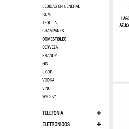
BEBIDAS EN GENERAL
CARTERAS
FEMENINAS
RUM
LAG
TEQUILA
AZUC
CHAMPANES
ESTUCHE
NECESARIO
COMESTIBLES
CERVEZA
MALETAS
BRANDY
GIN
LICOR
MOCHILAS
VODKA
COLECCIÓN
VINO
HUGO
WHISKY
BOSS
TELEFONIA
APPLE WATCH
CELULARES
COLECCIÓN
ELETRONICOS