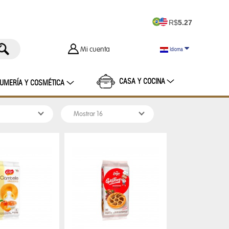
R$
5.27
Mi cuenta
Idioma
CASA Y COCINA
UMERÍA Y COSMÉTICA
ENINAS
ESTUCHE NECESARIO
MALETAS
ASCULINO