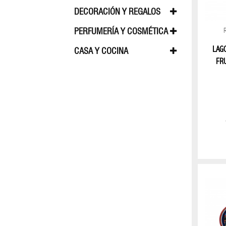
BOSS
APPLE
AUDÍFONO
DECORACIÓN Y REGALOS
CAMA, MESA, BAÑO
CORTINAS
PERFUMERÍA Y COSMÉTICA
COLECCION
HUGO
PERFUME FEMININO
PERFUME MA
LAG
CASA Y COCINA
FRU
ELECTROPORTÁTILES
LINEA CUISIN
LENTES
LENTES
GRADO
FEMININO
LENTES
GRADO
MASCULINO
Lentes
sol
femenino