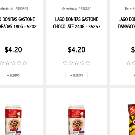
Referência: 2990869
Referência: 2990864
Referê
O DONITAS GASTONE
LAGO DONITAS GASTONE
LAGO DO
ARADAS 180G - 5202
CHOCOLATE 240G - 35257
DAMASCO
$4.20
$4.20
$
+ BEBIDAS
+ BEBIDAS
+
REALME
RELOJ INTELIGE