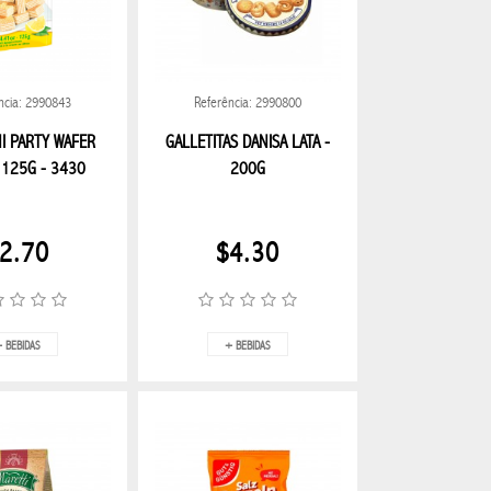
ncia: 2990843
Referência: 2990800
I PARTY WAFER
GALLETITAS DANISA LATA -
125G - 3430
200G
2.70
$4.30
 BEBIDAS
+ BEBIDAS