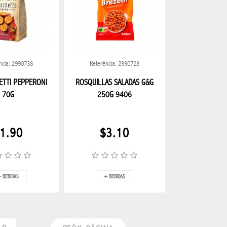
ncia: 2990738
Referência: 2990728
ETTI PEPPERONI
ROSQUILLAS SALADAS G&G
70G
250G 9406
1.90
$3.10
 BEBIDAS
+ BEBIDAS