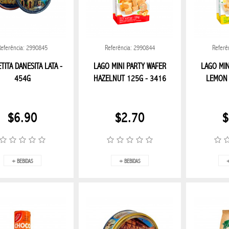
Referência: 2990845
Referência: 2990844
Referê
TITA DANESITA LATA -
LAGO MINI PARTY WAFER
LAGO MIN
454G
HAZELNUT 125G - 3416
LEMON 
$6.90
$2.70
$
+ BEBIDAS
+ BEBIDAS
+