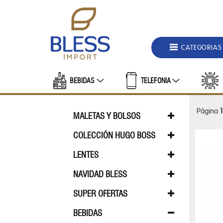
DEPARTAMENTOS
MALETAS
CATEGORIAS
Y
BOLSOS
BEBIDAS
TELEFONIA
BOLSO
DE
Página
1
HOMBRE
MALETAS Y BOLSOS
BOLSO DE HOMBRE
BOLSA FEMEN
COLECCIÓN HUGO BOSS
BOLSA
COLECCIÓN BOSS
COLECCION 
LENTES
FEMENINO
LENTES GRADO FEMININO
LENTES GRA
NAVIDAD BLESS
BOLSA
NAVIDAD BLESS 2026
SUPER OFERTAS
TERMICA
PROMO BLESS
BEBIDAS