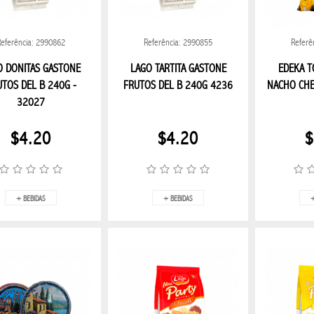
ELECTRÓNICOS
INFORMÁTICA
CUADROS
DECORACION E
Referência: 2990862
Referência: 2990855
Referê
SCULINO
PERFUME UNISSEX
COSMÉTICOS
O DONITAS GASTONE
LAGO TARTITA GASTONE
EDEKA T
TOS DEL B 240G -
FRUTOS DEL B 240G 4236
NACHO CHE
ART
LINEA TRAMONTINA
LINHA KITCHEN
32027
$4.20
$4.20
$
+ BEBIDAS
+ BEBIDAS
+