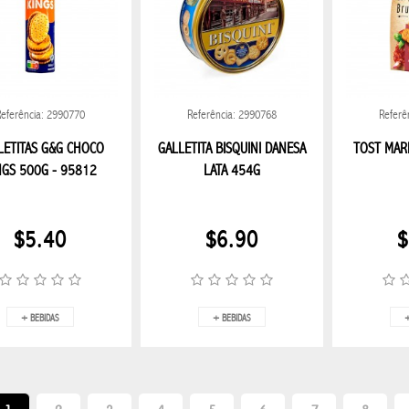
Referência: 2990770
Referência: 2990768
Referê
LETITAS G&G CHOCO
GALLETITA BISQUINI DANESA
TOST MAR
NGS 500G - 95812
LATA 454G
$5.40
$6.90
$
+ BEBIDAS
+ BEBIDAS
+