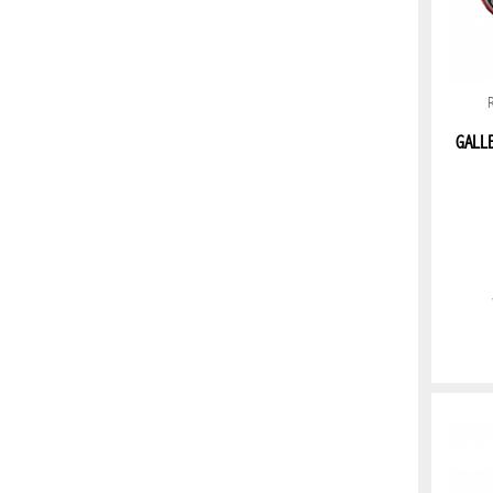
LENTES
SOL
MASCULINO
NAVIDAD
GALLE
BLESS
NAVIDAD
BLESS
2026
SUPER
OFERTAS
PROMO
BLESS