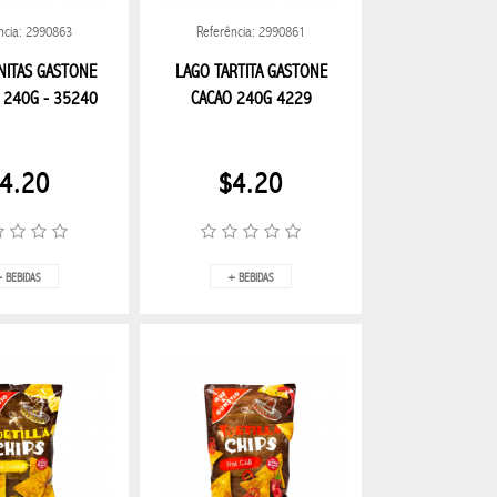
ncia: 2990863
Referência: 2990861
NITAS GASTONE
LAGO TARTITA GASTONE
 240G - 35240
CACAO 240G 4229
4.20
$4.20
 BEBIDAS
+ BEBIDAS
NTE
APPLE
XIAOMI