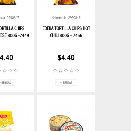
JBL
RECEPTORES DE 
N GENERAL
OMBRELONE
REGALOS EN GEN
ncia: 2990847
Referência: 2990846
SALUD Y BELEZA
ORTILLA CHIPS
EDEKA TORTILLA CHIPS HOT
ESE 300G -7449
CHILI 300G - 7456
AID
PLATO MELANINA
utensilios de cocin
4.40
$4.40
 BEBIDAS
+ BEBIDAS