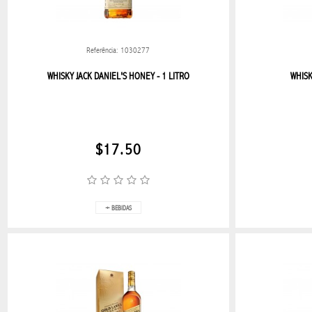
LENTES
GRADO
FEMININO
Referência: 1030277
WHISKY JACK DANIEL'S HONEY - 1 LITRO
WHISK
LENTES
GRADO
MASCULINO
Lentes
$17.50
sol
femenino
LENTES
+ BEBIDAS
SOL
MASCULINO
NAVIDAD
BLESS