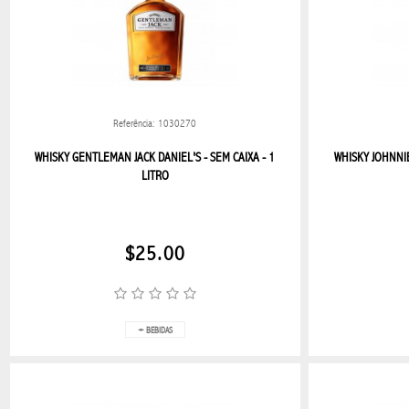
CHAMPANES
COMESTIBLES
Referência: 1030270
CERVEZA
WHISKY GENTLEMAN JACK DANIEL'S - SEM CAIXA - 1
WHISKY JOHNNI
BRANDY
LITRO
GIN
$25.00
LICOR
VODKA
+ BEBIDAS
VINO