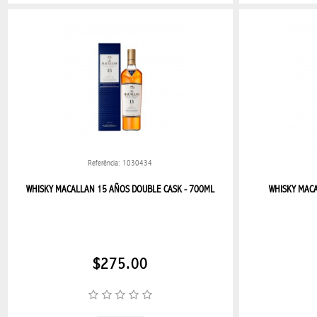
DECORACIÓN
Y
REGALOS
CAMA,
MESA, BAÑO
CORTINAS
Referência: 1030434
CUADROS
WHISKY MACALLAN 15 AÑOS DOUBLE CASK - 700ML
WHISKY MAC
DECORACION
EN GENERAL
$275.00
OMBRELONE
REGALOS
EN GENERAL