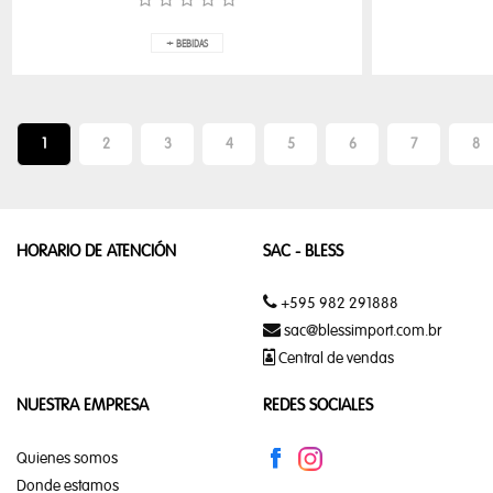
PERFUME
UNISSEX
+ BEBIDAS
COSMÉTICOS
SALUD Y
1
2
3
4
5
6
7
8
BELEZA
HORARIO DE ATENCIÓN
SAC - BLESS
CASA
Y
COCINA
+595 982 291888
sac@blessimport.com.br
Central de vendas
ELECTROPORTÁTILES
LINEA CUISINART
NUESTRA EMPRESA
REDES SOCIALES
Quienes somos
LINEA
TRAMONTINA
Donde estamos