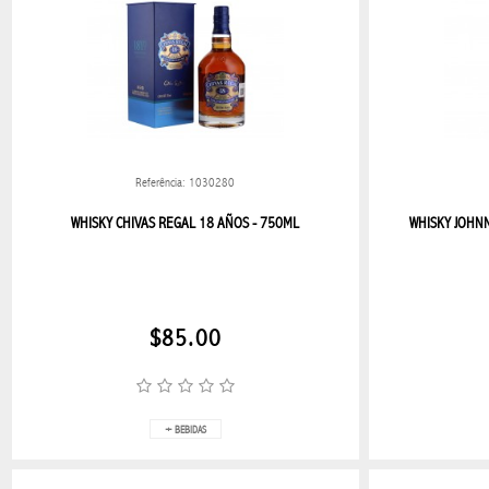
WHISKY
TELEFONIA
APPLE
WATCH
Referência: 1030280
WHISKY CHIVAS REGAL 18 AÑOS - 750ML
WHISKY JOHN
CELULARES
REALME
RELOJ
$85.00
INTELIGENTE
APPLE
+ BEBIDAS
XIAOMI