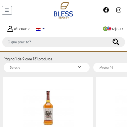
DEPARTAMENTOS
MALETAS
Y
Mi cuenta
R$
5.27
BOLSOS
BOLSO
DE
HOMBRE
Página
1
de
9
com
131
produtos
BOLSA
FEMENINO
BOLSA
TERMICA
CARTERAS
FEMENINAS