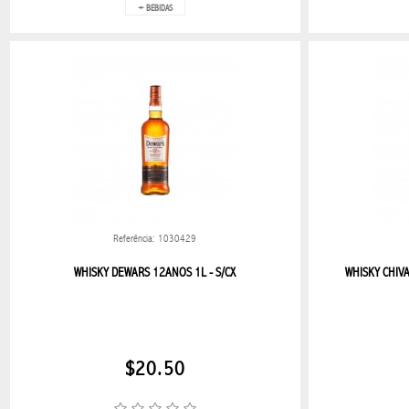
+ BEBIDAS
RELOJ DE
PARED
TAPETES
PERFUMERÍA
Y
COSMÉTICA
Referência: 1030429
WHISKY DEWARS 12ANOS 1L - S/CX
WHISKY CHIV
PERFUME
FEMININO
PERFUME
$20.50
MASCULINO