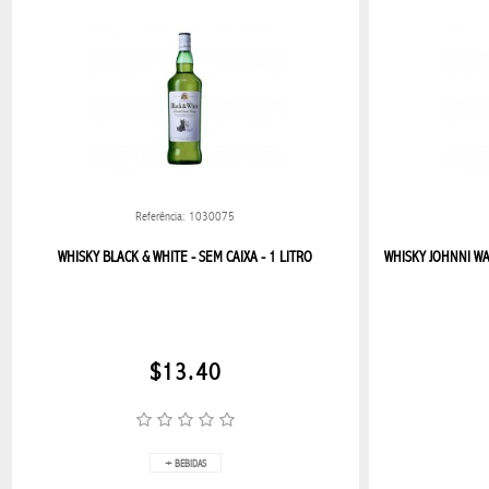
ELETRONICOS
APPLE
AUDÍFONO
ELECTRÓNICOS
Referência: 1030075
WHISKY BLACK & WHITE - SEM CAIXA - 1 LITRO
WHISKY JOHNNI WA
INFORMÁTICA
JBL
$13.40
RECEPTORES
DE TV
XIAOMI
+ BEBIDAS