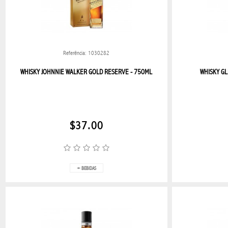
NAVIDAD
BLESS
2026
SUPER
Referência: 1030282
OFERTAS
WHISKY JOHNNIE WALKER GOLD RESERVE - 750ML
WHISKY GL
PROMO
BLESS
$37.00
BEBIDAS
BEBIDAS
EN GENERAL
+ BEBIDAS
RUM
TEQUILA